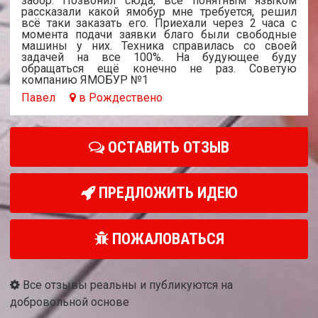
забор. Позвонил сюда, всё понятным языком
рассказали какой ямобур мне требуется, решил
всё таки заказать его. Приехали через 2 часа с
момента подачи заявки благо были свободные
машины у них. Техника справилась со своей
задачей на все 100%. На будующее буду
обращаться ещё конечно не раз. Советую
компанию ЯМОБУР №1
Павел
в Рождествено
ОСТАВИТЬ ОТЗЫВ
ПРЕДЛОЖИТЬ ИДЕЮ
ПОЖАЛОВАТЬСЯ
Все отзывы реальны и публикуются на
добровольной основе