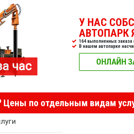
У НАС СОБ
АВТОПАРК 
164 выполненных заказа 
В нашем автопарке насч
ОНЛАЙН З
за час
Цены по отдельным видам усл
луги