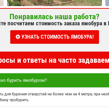
Понравилась наша работа?
йте посчитаем стоимость заказа ямобура в
УЗНАТЬ СТОИМОСТЬ ЯМОБУРА!
росы и ответы на часто задава
жно бурить ямобуром?
 для бурения отверстий не более чем на 4 метра, при не
бину пробурить.