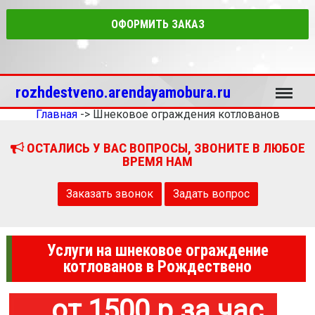
ОФОРМИТЬ ЗАКАЗ
Меню
rozhdestveno.arendayamobura.ru
Главная
->
Шнековое ограждения котлованов
ОСТАЛИСЬ У ВАС ВОПРОСЫ, ЗВОНИТЕ В ЛЮБОЕ
ВРЕМЯ НАМ
Заказать звонок
Задать вопрос
Услуги на шнековое ограждение
котлованов в Рождествено
от 1500 р за час