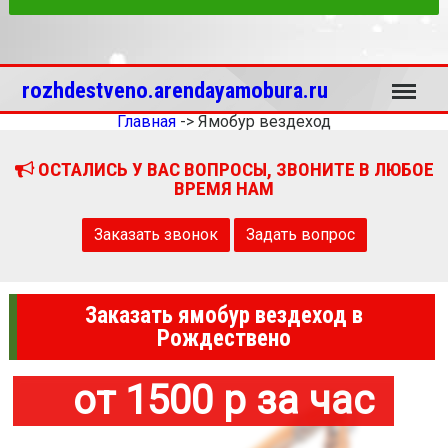
Меню
rozhdestveno.arendayamobura.ru
Главная
->
Ямобур вездеход
ОСТАЛИСЬ У ВАС ВОПРОСЫ, ЗВОНИТЕ В ЛЮБОЕ
ВРЕМЯ НАМ
Заказать звонок
Задать вопрос
Заказать ямобур вездеход в
Рождествено
от 1500 р за час