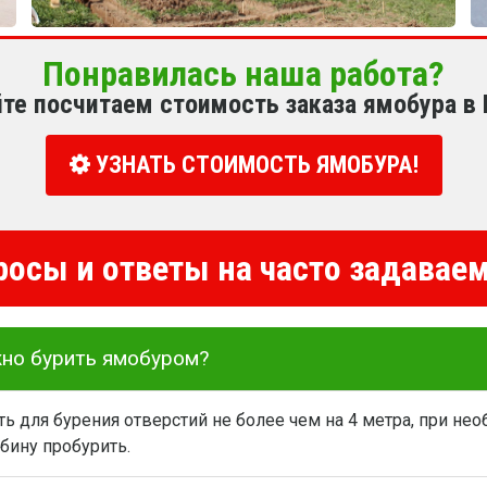
Понравилась наша работа?
йте посчитаем стоимость заказа ямобура в
УЗНАТЬ СТОИМОСТЬ ЯМОБУРА!
росы и ответы на часто задава
жно бурить ямобуром?
 для бурения отверстий не более чем на 4 метра, при не
бину пробурить.