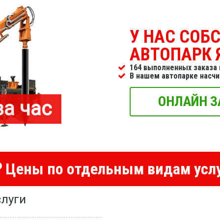
У НАС СОБ
АВТОПАРК 
164 выполненных заказа 
В нашем автопарке насч
ОНЛАЙН З
за час
Цены по отдельным видам усл
луги